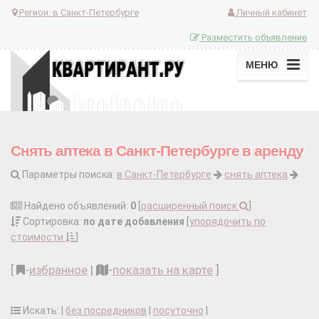
Регион:
в Санкт-Петербурге
Личный кабинет
Разместить объявление
МЕНЮ
Снять аптека в Санкт-Петербурге в аренду
Параметры поиска:
в Санкт-Петербурге
снять аптека
Найдено объявлений:
0
[
расширенный поиск
]
Сортировка:
по дате добавления
[
упорядочить по
стоимости
]
[
-
избранное
|
-
показать на карте
]
Искать: |
без посредников
|
посуточно
|