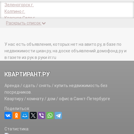
Зеленогорск г.
Колпино г.
Красное Село г.
Раскрыть список
Кронштадт г.
Ломоносов г.
Павловск г.
Петергоф г.
У нас есть объявления, которых нет на авито.ру, в базе по
Пушкин г.
недвижимости циан.ру, на доске объявлений домофонд.ру и
Сестрорецк г.
в газете из рук в руки irr.ru
КВАРТИРАНТ.РУ
Аренда / сдать / снять / купить недвижимость без
посредников.
Квартиру / комнату / дом / офис в Санкт-Петербурге
Поделиться:
Статистика: