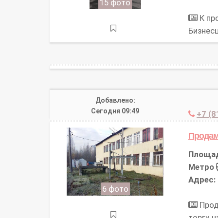
15 фото
К пр
Бизнесц
Добавлено:
Сегодня 09:49
+7 (8
Продам
Площа
Метро
Адрес:
6 фото
Прод
торги 