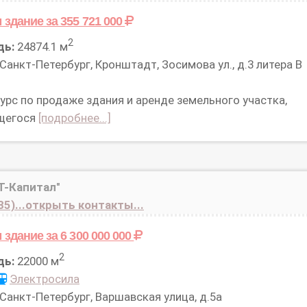
 здание
за 355 721 000
2
дь:
24874.1 м
Санкт-Петербург, Кронштадт, Зосимова ул., д.3 литера В
урс по продаже здания и аренде земельного участка,
щегося
[подробнее...]
Т-Капитал"
85)...открыть контакты...
 здание
за 6 300 000 000
2
дь:
22000 м
Электросила
Санкт-Петербург, Варшавская улица, д.5а