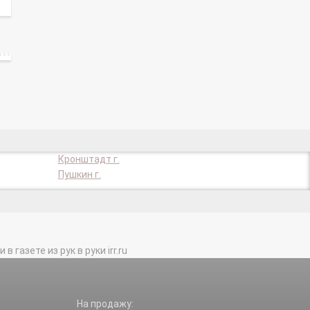
Кронштадт г.
Пушкин г.
газете из рук в руки irr.ru
На продажу: