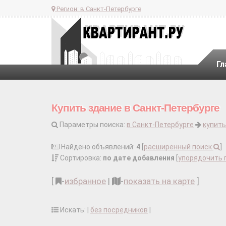
Регион:
в Санкт-Петербурге
Гл
Купить здание в Санкт-Петербурге
Параметры поиска:
в Санкт-Петербурге
купить
Найдено объявлений:
4
[
расширенный поиск
]
Сортировка:
по дате добавления
[
упорядочить 
[
-
избранное
|
-
показать на карте
]
Искать: |
без посредников
|