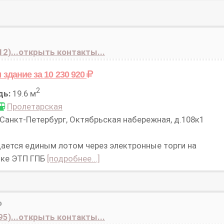
12)...открыть контакты...
 здание
за 10 230 920
2
дь:
19.6 м
Пролетарская
Санкт-Петербург, Октябрьская набережная, д.108к1
ается единым лотом через электронные торги на
ке ЭТП ГПБ
[подробнее...]
Ф
95)...открыть контакты...