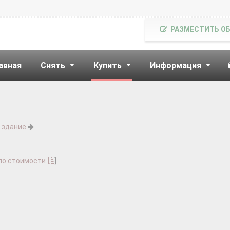
РАЗМЕСТИТЬ О
авная
Снять
Купить
Информация
 здание
по стоимости
]