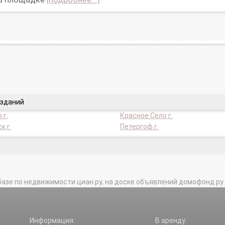
 зданий
 г.
Красное Село г.
к г.
Петергоф г.
базе по недвижимости циан.ру, на доске объявлений домофонд.ру и в 
Информация:
В аренду: