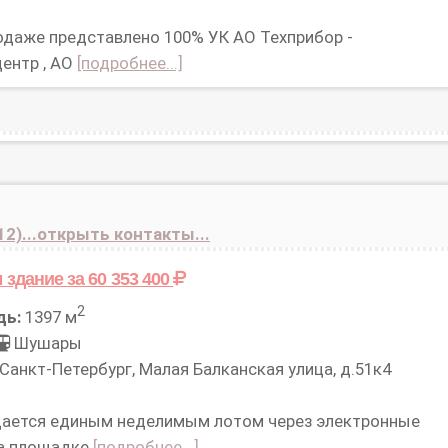
одаже представлено 100% УК АО Техприбор -
ентр , АО
[подробнее...]
12)...открыть контакты...
 здание
за 60 353 400
2
дь:
1397 м
Шушары
Санкт-Петербург, Малая Балканская улица, д.51к4
ается единым неделимым лотом через электронные
на площадке
[подробнее...]