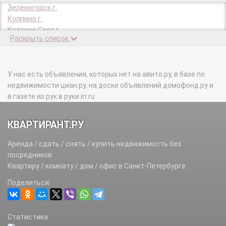
Зеленогорск г.
Колпино г.
Красное Село г.
Раскрыть список
Кронштадт г.
Ломоносов г.
Павловск г.
Петергоф г.
У нас есть объявления, которых нет на авито.ру, в базе по
Пушкин г.
недвижимости циан.ру, на доске объявлений домофонд.ру и
Сестрорецк г.
в газете из рук в руки irr.ru
КВАРТИРАНТ.РУ
Аренда / сдать / снять / купить недвижимость без
посредников.
Квартиру / комнату / дом / офис в Санкт-Петербурге
Поделиться:
Статистика: