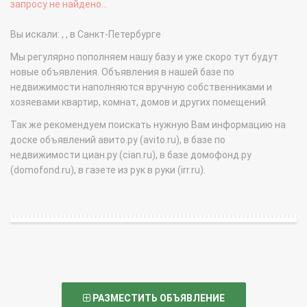
запросу не найдено...
Вы искали: , , в Санкт-Петербурге
Мы регулярно пополняем нашу базу и уже скоро тут будут
новые объявления. Объявления в нашей базе по
недвижимости наполняются вручную собственниками и
хозяевами квартир, комнат, домов и других помещений.
Так же рекомендуем поискать нужную Вам информацию на
доске объявлений авито.ру (avito.ru), в базе по
недвижимости циан.ру (cian.ru), в базе домофонд.ру
(domofond.ru), в газете из рук в руки (irr.ru).
РАЗМЕСТИТЬ ОБЪЯВЛЕНИЕ