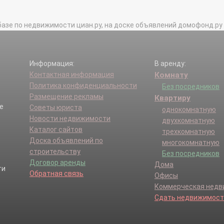
базе по недвижимости циан.ру, на доске объявлений домофонд.ру и в 
Информация:
В аренду:
Контактная информация
Комнату
Политика конфиденциальности
Без посредников
Размещение рекламы
Квартиру
е
Советы юриста
однокомнатную
Новости недвижимости
двухкомнатную
Каталог сайтов
трехкомнатную
Доска объявлений по
многокомнатную
строительству
Без посредников
Договор аренды
Дома
Обратная связь
Офисы
Коммерческая нед
Сдать недвижимост