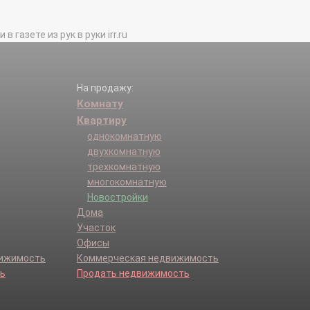
газете из рук в руки irr.ru
На продажу:
Комнату
Квартиру
однокомнатную
двухкомнатную
трехкомнатную
многокомнатную
Новостройки
Дома
Участок
Офисы
вижимость
Коммерческая недвижимость
ь
Продать недвижимость