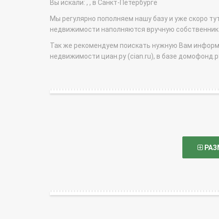
Вы искали: , , в Санкт-Петербурге
Мы регулярно пополняем нашу базу и уже скоро ту
недвижимости наполняются вручную собственникам
Так же рекомендуем поискать нужную Вам информаци
недвижимости циан.ру (cian.ru), в базе домофонд.ру (
РАЗ