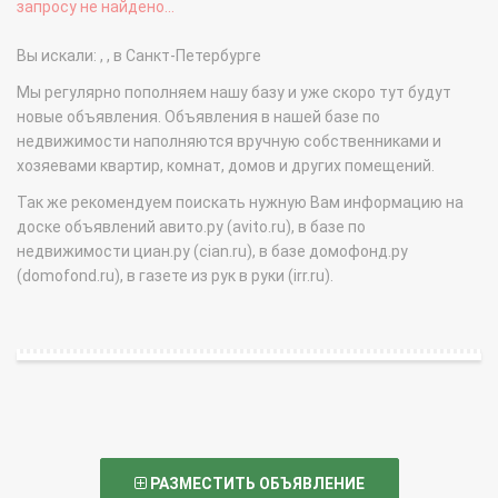
запросу не найдено...
Вы искали: , , в Санкт-Петербурге
Мы регулярно пополняем нашу базу и уже скоро тут будут
новые объявления. Объявления в нашей базе по
недвижимости наполняются вручную собственниками и
хозяевами квартир, комнат, домов и других помещений.
Так же рекомендуем поискать нужную Вам информацию на
доске объявлений авито.ру (avito.ru), в базе по
недвижимости циан.ру (cian.ru), в базе домофонд.ру
(domofond.ru), в газете из рук в руки (irr.ru).
РАЗМЕСТИТЬ ОБЪЯВЛЕНИЕ