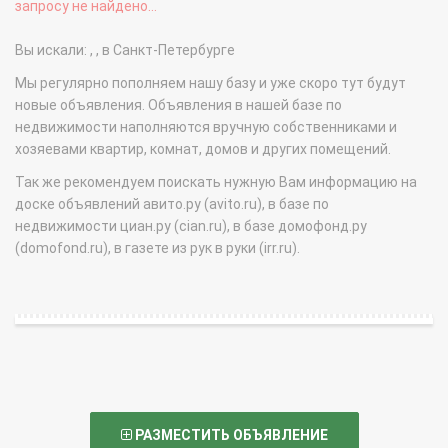
запросу не найдено...
Вы искали: , , в Санкт-Петербурге
Мы регулярно пополняем нашу базу и уже скоро тут будут
новые объявления. Объявления в нашей базе по
недвижимости наполняются вручную собственниками и
хозяевами квартир, комнат, домов и других помещений.
Так же рекомендуем поискать нужную Вам информацию на
доске объявлений авито.ру (avito.ru), в базе по
недвижимости циан.ру (cian.ru), в базе домофонд.ру
(domofond.ru), в газете из рук в руки (irr.ru).
РАЗМЕСТИТЬ ОБЪЯВЛЕНИЕ